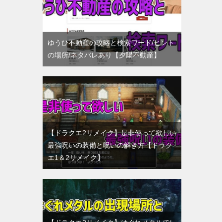
ゆうひ不動産の攻略と検索ワード/ヒント
の場所/ネタバレあり【夕陽不動産】
【ドラクエ2リメイク】是非使って欲しい
最強呪いの装備と呪いの解き方【ドラク
エ1＆2リメイク】