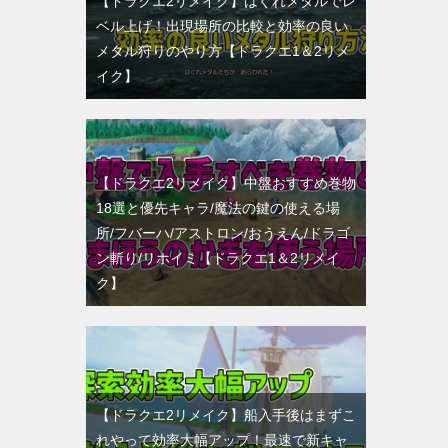
【ドラクエ2リメイク】はぐれメタルでレ
ベル上げ！出現場所の比較と効率の良い
メタル狩りのやり方【ドラクエ1＆2リメ
イク】
【ドラクエ2リメイク】中盤おすすめ巻物
18選と優先キャラ/魔法の鍵の使える場
所/フバーハ/アストロン/おうえん/ドラゴ
ン斬り/リホイミ【ドラクエ1＆2リメイ
ク】
【ドラクエ2リメイク】船入手後はまずこ
れやって効率大幅アップ！最速で新キャ