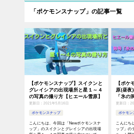
「ポケモンスナップ」の記事一覧
【ポケモンスナップ】スイクンと
【ポケ
グレイシアの出現場所と星１～４
原(昼夜
の写真の撮り方【ヒエール雪原】
「氷の
更新日：
2021年5月16日
更新日：
2
ポケモンスナップ
ポケモン
こんにちは、今回は「Newポケモンスナ
こんにち
ップ」のスイクンとグレイシアの出現場
ップ」の