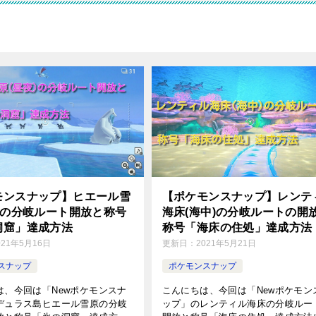
モンスナップ】ヒエール雪
【ポケモンスナップ】レンテ
)の分岐ルート開放と称号
海床(海中)の分岐ルートの開
洞窟」達成方法
称号「海床の住処」達成方法
021年5月16日
更新日：
2021年5月21日
スナップ
ポケモンスナップ
は、今回は「Newポケモンスナ
こんにちは、今回は「Newポケモン
デュラス島ヒエール雪原の分岐
ップ」のレンティル海床の分岐ルー