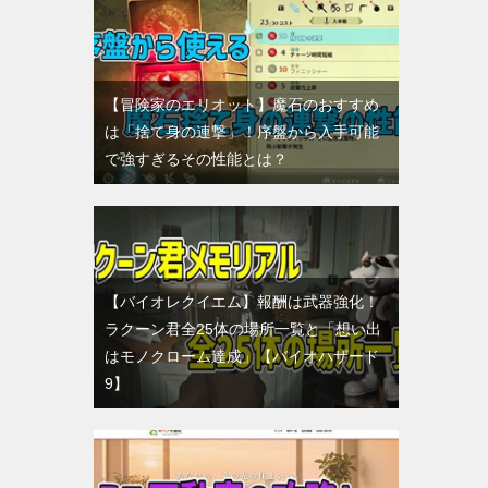
【冒険家のエリオット】魔石のおすすめ
は「捨て身の連撃」！序盤から入手可能
で強すぎるその性能とは？
【バイオレクイエム】報酬は武器強化！
ラクーン君全25体の場所一覧と「想い出
はモノクローム達成」【バイオハザード
9】