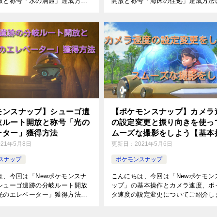
放と称号「氷の洞窟」達成方法
開放と称号「海床の住処」達成方法
ご紹介します。雪原（昼夜）の
いてご紹介します。様々なフラグが
トの出現条件は様々なフラグが
な分岐ルートの出現条件についてま
が手順をまとめましたので参考
ましたので参考にしてください。 
[…]
モンスナップ】シューゴ遺
【ポケモンスナップ】カメラ
岐ルート開放と称号「光の
の設定変更と振り向きを使っ
ーター」獲得方法
ムーズな撮影をしよう【基本
作】
021年5月8日
更新日：
2021年5月6日
スナップ
ポケモンスナップ
は、今回は「Newポケモンスナ
こんにちは、今回は「Newポケモン
シューゴ遺跡の分岐ルート開放
ップ」の基本操作とカメラ速度、ポ
光のエレベーター」獲得方法に
タ速度の設定変更についてご紹介し
紹介します。分岐ルートの発見
す。カメラの動きが遅いと感じたり
のEDを見るのに必要です。発見
ケモンの動きにカメラがついていか