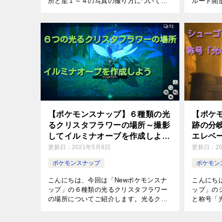
所と星１～４の写真の撮り方についてご
ルート開
紹介します。ヒエール雪原に出現するこ
について
の２匹のポケモンの出現条件や場所、リ
分岐ルー
クエストの攻略や各星の撮影方法をまと
必要です
め […]
に […]
【ポケモンスナップ】６種類の光
【ポケ
るクリスタフラワーの場所～撮影
跡の分
してイルミナオーブを作成しよう
エレベ
～
更新日：
2021年5月8日
更新日：
2
ポケモンスナップ
ポケモン
こんにちは、今回は「Newポケモンスナ
こんにち
ップ」の６種類の光るクリスタフラワー
ップ」の
の場所についてご紹介します。光るクリ
と称号「
スタフラワーの撮影はイルミナオーブの
ついてご
作成に必要です。各島に咲いている光る
はゲーム