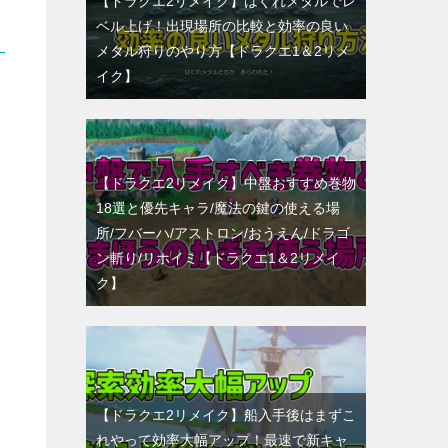
【ドラクエ2リメイク】はぐれメタルでレ
ベル上げ！出現場所の比較と効率の良い
メタル狩りのやり方【ドラクエ1＆2リメ
イク】
【ドラクエ2リメイク】中盤おすすめ巻物
18選と優先キャラ/魔法の鍵の使える場
所/フバーハ/アストロン/おうえん/ドラゴ
ン斬り/リホイミ【ドラクエ1＆2リメイ
ク】
【ドラクエ2リメイク】船入手後はまずこ
れやって効率大幅アップ！最速で新キャ