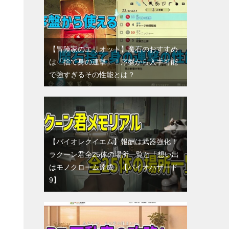
【冒険家のエリオット】魔石のおすすめ
は「捨て身の連撃」！序盤から入手可能
で強すぎるその性能とは？
【バイオレクイエム】報酬は武器強化！
ラクーン君全25体の場所一覧と「想い出
はモノクローム達成」【バイオハザード
9】