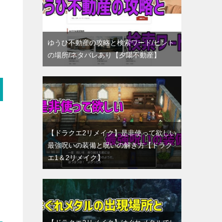
ゆうひ不動産の攻略と検索ワード/ヒント
の場所/ネタバレあり【夕陽不動産】
【ドラクエ2リメイク】是非使って欲しい
最強呪いの装備と呪いの解き方【ドラク
エ1＆2リメイク】