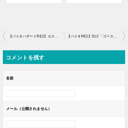
投
【バイオハザードRE2】カスタムパーツレオン編全８つの入手場所、方法を解説
【バイオRE2】DLC「ゴーストサバイバーズ」のラクーン君全１０体の場所【The Ghost Survivors】
稿
ナ
コメントを残す
ビ
ゲ
名前
ー
シ
ョ
ン
メール（公開されません）