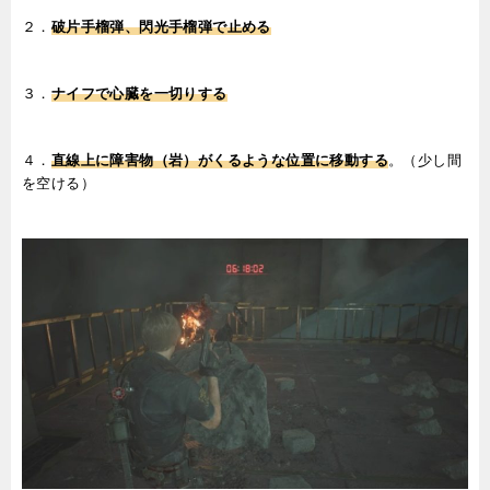
２．
破片手榴弾、閃光手榴弾で止める
３．
ナイフで心臓を一切りする
４．
直線上に障害物（岩）がくるような位置に移動する
。（少し間
を空ける）