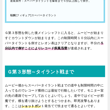
達成条件：スーパータイラントを爆発まで５分以上残して倒す。
報酬[フィギュア]スーパータイラント
Ｇ第３形態を倒した後メインシャフトに入ると、ムービーが始まり
すぐカウントダウンが始まります。この制限時間１０分以内にスー
パータイラントを倒すとレオン表はクリアとなりますが、半分の
５
分以内で倒すことによりレコード疾風迅雷
が達成されます。
Ｇ第３形態～タイラント戦まで
ムービー後からスーパータイラント戦までの道中も制限時間の中に
入ってるのでレコード獲得には最短で行動したいです。モニター室
の先の通路でセーブしておくとよいでしょう。道中ではイビーが邪
魔です。横を通り抜けようとするとつかまれ、即死攻撃もありま
す。ここは
ショットガン
１発当てて怯ませて通るとよいです。