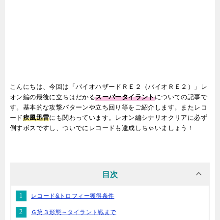
こんにちは、今回は「バイオハザードＲＥ２（バイオＲＥ２）」レ
オン編の最後に立ちはだかる
スーパータイラント
についての記事で
す。基本的な攻撃パターンや立ち回り等をご紹介します。またレコ
ード
疾風迅雷
にも関わっています。レオン編シナリオクリアに必ず
倒すボスですし、ついでにレコードも達成しちゃいましょう！
目次
レコード&トロフィー獲得条件
Ｇ第３形態～タイラント戦まで