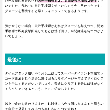
即死攻撃の回避のため
閃光手榴弾を２、３回使った場合２分半
くら
いでした。
代わりに破片手榴弾を使ったらもう少し早かったです。
ダメージを蓄積すると早くフィニッシュできるようです。
弾が全くない場合、破片手
榴弾があればダメージを与えつつ、閃光
手榴弾で即死攻撃回避してあとは逃げ回り、時間経過を待つのがよ
いでしょう。
最後に
タイムアタック狙いや５分以上残してスーパータイラント撃破でレ
コード達成を狙う場合は逃げ回るよりダメージを与えて早くロケラ
ンを手にする方がいいでしょう。普通にクリアする分には弾がなく
てもクリアできるということもご紹介しました。
以上で攻略を終わりますがこれ以外にも色々倒し方はあると思うの
で自分で発見してみるのも楽しさの１つですね！