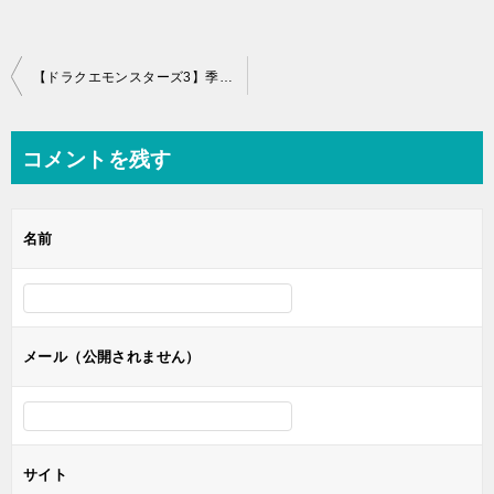
投
【ドラクエモンスターズ3】季節による違いとフィールドのギミック一覧【DQM3】
稿
ナ
コメントを残す
ビ
ゲ
名前
ー
シ
ョ
ン
メール（公開されません）
サイト