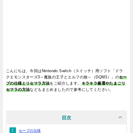
こんにちは、今回は
Nintendo Switch（スイッチ）用ソフト
「ドラ
クエモンスターズ3～魔族の王子とエルフの旅～（DQM3）」の
セー
ブの仕様とリセマラ方法
をご紹介します。
キラキラ厳選やたまごリ
セマラの方法
などもまとめましたので参考にしてください。
目次
セーブの仕様