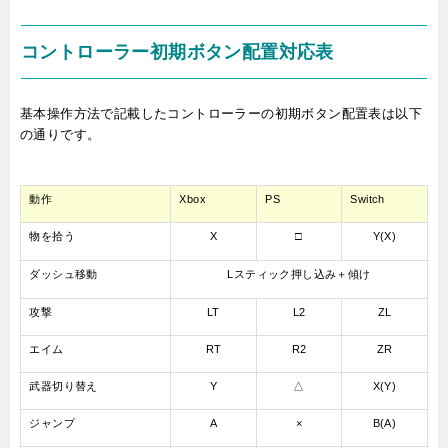
コントローラー初期ボタン配置対応表
基本操作方法で記載したコントローラーの初期ボタン配置表は以下
の通りです。
動作
Xbox
PS
Switch
物を拾う
X
□
Y(X)
ダッシュ移動
Lスティック押し込み＋傾け
攻撃
LT
L2
ZL
エイム
RT
R2
ZR
武器切り替え
Y
△
X(Y)
ジャンプ
A
×
B(A)