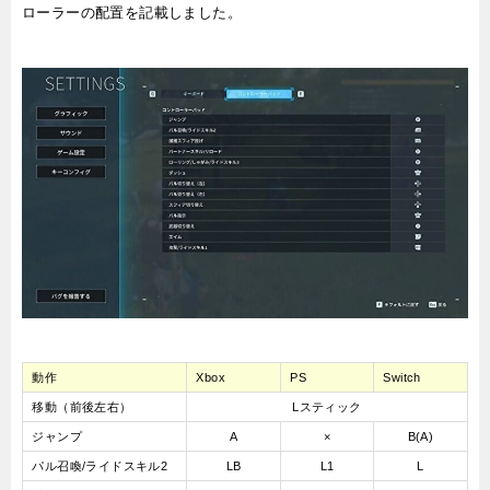
ローラーの配置を記載しました。
動作
Xbox
PS
Switch
移動（前後左右）
Lスティック
ジャンプ
A
×
B(A)
パル召喚/ライドスキル2
LB
L1
L