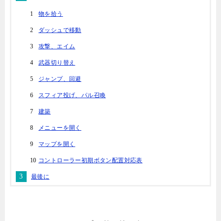
物を拾う
ダッシュで移動
攻撃、エイム
武器切り替え
ジャンプ、回避
スフィア投げ、パル召喚
建築
メニューを開く
マップを開く
コントローラー初期ボタン配置対応表
最後に