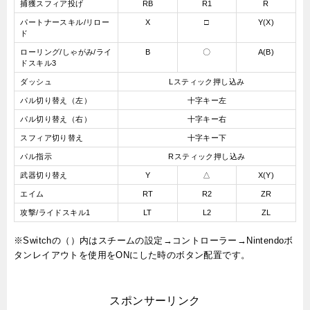
捕獲スフィア投げ
RB
R1
R
パートナースキル/リロー
X
□
Y(X)
ド
ローリング/しゃがみ/ライ
B
〇
A(B)
ドスキル3
ダッシュ
Lスティック押し込み
パル切り替え（左）
十字キー左
パル切り替え（右）
十字キー右
スフィア切り替え
十字キー下
パル指示
Rスティック押し込み
武器切り替え
Y
△
X(Y)
エイム
RT
R2
ZR
攻撃/ライドスキル1
LT
L2
ZL
※Switchの（）内はスチームの設定→コントローラー→Nintendoボ
タンレイアウトを使用をONにした時のボタン配置です。
スポンサーリンク