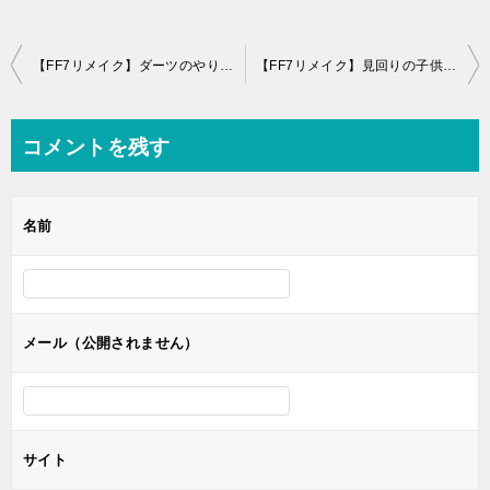
投
【FF7リメイク】ダーツのやり方とトロフィー「ダーツエキスパート」獲得方法
【FF7リメイク】見回りの子供たちの攻略と５人の子供の場所【なんでも屋クエスト】
稿
ナ
コメントを残す
ビ
ゲ
名前
ー
シ
ョ
ン
メール（公開されません）
サイト