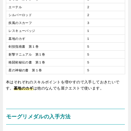
エーテル
２
シルバーロッド
２
疾風のスカーフ
３
レスキューバッジ
１
墓地のカギ
１
剣技指南書 第１巻
５
射撃マニュアル 第１巻
５
格闘術秘伝の書 第１巻
５
星の神秘の書 第１巻
５
本はそれぞれのスキルポイントを増やすので入手しておきたいで
す。
墓地のカギ
は他のなんでも屋クエストで使います。
モーグリメダルの入手方法