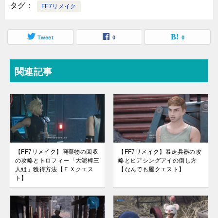
タグ
FF7リメイク
Tweet
0
0
関連記事
【FF7リメイク】廃棄物の回収
【FF7リメイク】暴走兵器の攻
の攻略とトロフィー「大泥棒三
略とピアシングアイの倒し方
人組」獲得方法【ＥＸクエス
【なんでも屋クエスト】
ト】