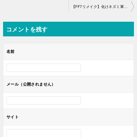
投
【FF7リメイク】化けネズミ軍団の攻略と出現場所【なんでも屋クエスト】
稿
ナ
コメントを残す
ビ
ゲ
名前
ー
シ
ョ
ン
メール（公開されません）
サイト