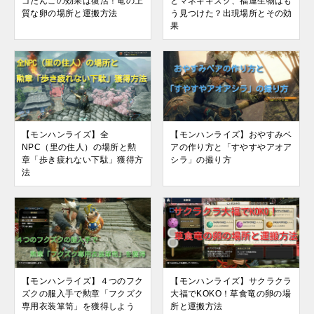
ゴだんごの効果は復活！竜の上
とマネキキズク、福運生物はも
質な卵の場所と運搬方法
う見つけた？出現場所とその効
果
【モンハンライズ】全
【モンハンライズ】おやすみベ
NPC（里の住人）の場所と勲
アの作り方と「すやすやアオア
章「歩き疲れない下駄」獲得方
シラ」の撮り方
法
【モンハンライズ】４つのフク
【モンハンライズ】サクラクラ
ズクの服入手で勲章「フクズク
大福でKOKO！草食竜の卵の場
専用衣装箪笥」を獲得しよう
所と運搬方法