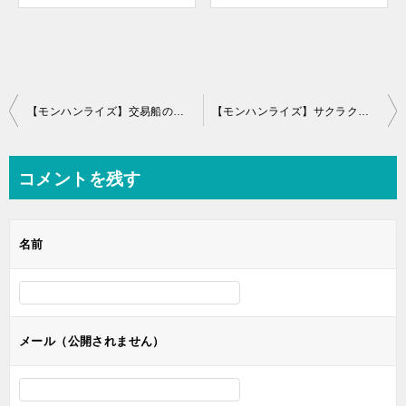
投
【モンハンライズ】交易船の潜水艇の追加方法～最大拡張して素材を効率的に入手しよう～
【モンハンライズ】サクラクラ大福でKOKO！草食竜の卵の場所と運搬方法
稿
ナ
コメントを残す
ビ
ゲ
名前
ー
シ
ョ
ン
メール（公開されません）