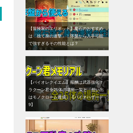
【冒険家のエリオット】魔石のおすすめ
は「捨て身の連撃」！序盤から入手可能
で強すぎるその性能とは？
【バイオレクイエム】報酬は武器強化！
ラクーン君全25体の場所一覧と「想い出
はモノクローム達成」【バイオハザード
う
9】