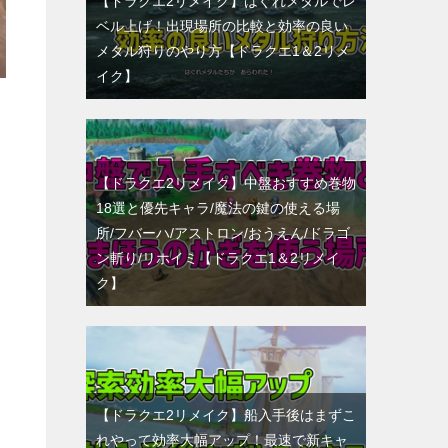
【ドラクエ2リメイク】はぐれメタルでレ
ベル上げ！出現場所の比較と効率の良い
メタル狩りのやり方【ドラクエ1＆2リメ
イク】
【ドラクエ2リメイク】中盤おすすめ巻物
18選と優先キャラ/魔法の鍵の使える場
所/フバーハ/アストロン/おうえん/ドラゴ
ン斬り/リホイミ【ドラクエ1＆2リメイ
ク】
【ドラクエ2リメイク】船入手後はまずこ
れやって効率大幅アップ！最速で新キャ