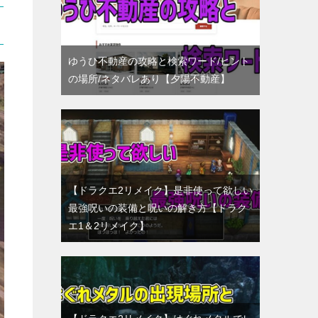
ゆうひ不動産の攻略と検索ワード/ヒント
の場所/ネタバレあり【夕陽不動産】
【ドラクエ2リメイク】是非使って欲しい
最強呪いの装備と呪いの解き方【ドラク
エ1＆2リメイク】