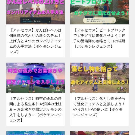
【アルセウス】がんばレベルは
【アルセウス】ピートブロック
個体値の代わりの新システム！
でガチグマに進化させよう！迷
上げ方と４つのガンバリアイテ
子の警備隊の攻略とミヨの場所
ムの入手方法【ポケモンレジェ
【ポケモンレジェンズ】
ンズ】
【アルセウス】時空の歪みの時
【アルセウス】落とし物を拾っ
間による発生条件や消滅の仕組
て進化アイテムと交換しよう！
み～お金稼ぎや限定ポケモンの
やり方とFPの使い道【ポケモ
入手をしよう～【ポケモンレジ
ンレジェンズ】
ェンズ】