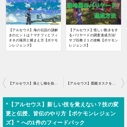
【アルセウス】海の伝説の謎解
【アルセウス】怪しい動きをす
きのヒントは？マナフィとフィ
るバリヤードの調査達成方法/
オネの場所と捕まえ方【ポケモ
サブ任務２１の攻略【ポケモン
ンレジェンズ】
レジェンズ】
投
【アルセウス】落とし物を拾って進化アイテムと交換しよう！やり方とFPの使い道【ポケモンレジェンズ】
【アルセウス】図鑑タスクを効率よく埋めよう！見方と研究レベルの上げ方【ポケモンレジェンズ】
稿
ナ
“【アルセウス】新しい技を覚えない？技の変
ビ
更と伝授、皆伝のやり方【ポケモンレジェン
ゲ
ズ】” への1件のフィードバック