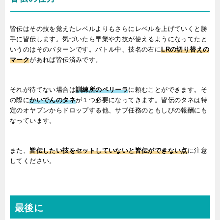
皆伝はその技を覚えたレベルよりもさらにレベルを上げていくと勝
手に皆伝します。気づいたら早業や力技が使えるようになってたと
いうのはそのパターンです。バトル中、技名の右に
LRの切り替えの
マーク
があれば皆伝済みです。
それが待てない場合は
訓練所のペリーラ
に頼むことができます。そ
の際に
かいでんのタネ
が１つ必要になってきます。皆伝のタネは特
定のオヤブンからドロップする他、サブ任務のともしびの報酬にも
なっています。
また、
皆伝したい技をセットしていないと皆伝ができない
点
に注意
してください。
最後に