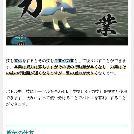
技を
皆伝
をするとその技を
早業や力業
として繰り出すことができま
す。
早業は
威
力は落ちますがその後の行動順が早くなり
、
力業は
そ
の後の行動順が遅くなりますが一撃の威力が大きく
なります。
バトル中、技にカーソルを合わせL（早技）R（力技）を押すと使用
できます。状況によって使い分けることでバトルを有利にすること
ができます。
皆伝の仕方