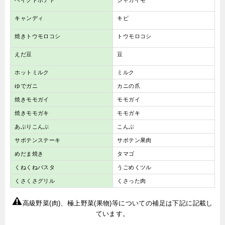
キャンディ
キビ
焼きトウモロコシ
トウモロコシ
えだ豆
豆
ホットミルク
ミルク
ゆでガニ
カニの爪
焼きモモガイ
モモガイ
焼きモモガキ
モモガキ
あぶりこんぶ
こんぶ
サボテンステーキ
サボテン果肉
めだま焼き
タマゴ
くねくねパスタ
うごめくツル
くさくさグリル
くさった肉
高級野菜(肉)、極上野菜(果物)等についての補足は下記に記載し
ています。