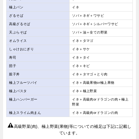
極上パン
イネ
ざるそば
ソバ＋ネギ＋ワサビ
高級ざるそば
ソバ＋ネギ＋シルバーワサビ
天ぷらそば
ソバ＋油＋全ての野菜
オムライス
イネ＋タマゴ
しゃけおにぎり
イネ＋サケ
寿司
イネ＋タイ
団子
イネ＋キビ
親子丼
イネ＋タマゴ＋とり肉
極上フルーツパイ
イネ＋高級果物or極上果物
極上パスタ
イネ＋極上野菜
極上ハンバーガー
イネ＋高級肉orドラゴンの肉＋極上
野菜
極上スライム肉まん
イネ＋高級肉orドラゴンの肉
高級野菜(肉)、極上野菜(果物)等についての補足は下記に記載し
ています。