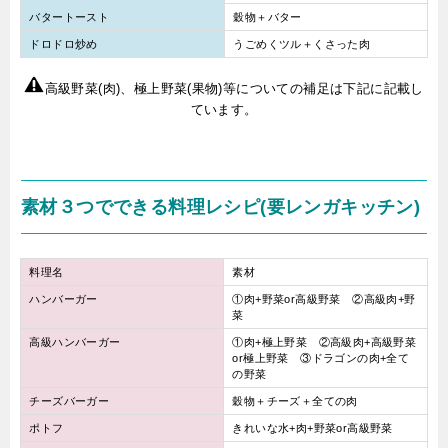
バタートースト
穀物＋バター
ドロドロ炒め
うごめくツル＋くさった肉
高級野菜(肉)、極上野菜(果物)等についての補足は下記に記載し
ています。
素材３つでできる料理レシピ(要レンガキッチン)
料理名
素材
ハンバーガー
①肉+野菜or高級野菜 ②高級肉+野
菜
高級ハンバーガー
①肉+極上野菜 ②高級肉+高級野菜
or極上野菜 ③ドラゴンの肉+全て
の野菜
チーズバーガー
穀物＋チーズ＋全ての肉
ポトフ
きれいな水+肉+野菜or高級野菜