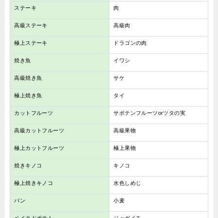
ステーキ
肉
高級ステーキ
高級肉
極上ステーキ
ドラゴンの肉
焼き魚
イワシ
高級焼き魚
サケ
極上焼き魚
タイ
カットフルーツ
サボテンフルーツorツタの実
高級カットフルーツ
高級果物
極上カットフルーツ
極上果物
焼きキノコ
キノコ
極上焼きキノコ
水色しめじ
パン
小麦
ベイクドポテト
ジャガイモ