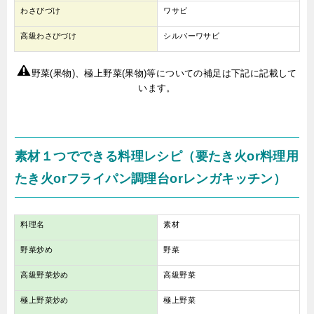
わさびづけ
ワサビ
高級わさびづけ
シルバーワサビ
野菜(果物)、極上野菜(果物)等についての補足は下記に記載して
います。
素材１つでできる料理レシピ（要たき火or料理用
たき火or
フライパン調理台or
レンガキッチン）
料理名
素材
野菜炒め
野菜
高級野菜炒め
高級野菜
極上野菜炒め
極上野菜