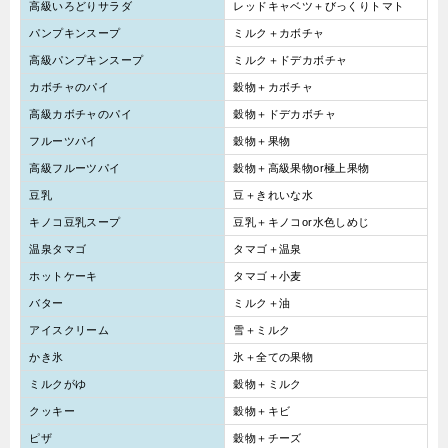
高級いろどりサラダ
レッドキャベツ＋びっくりトマト
パンプキンスープ
ミルク＋カボチャ
高級パンプキンスープ
ミルク＋ドデカボチャ
カボチャのパイ
穀物＋カボチャ
高級カボチャのパイ
穀物＋ドデカボチャ
フルーツパイ
穀物＋果物
高級フルーツパイ
穀物＋高級果物or極上果物
豆乳
豆＋きれいな水
キノコ豆乳スープ
豆乳＋キノコor水色しめじ
温泉タマゴ
タマゴ＋温泉
ホットケーキ
タマゴ＋小麦
バター
ミルク＋油
アイスクリーム
雪＋ミルク
かき氷
氷＋全ての果物
ミルクがゆ
穀物＋ミルク
クッキー
穀物＋キビ
ピザ
穀物＋チーズ