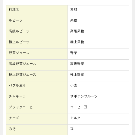
料理名
素材
ルビーラ
果物
高級ルビーラ
高級果物
極上ルビーラ
極上果物
野菜ジュース
野菜
高級野菜ジュース
高級野菜
極上野菜ジュース
極上野菜
バブル麦汁
小麦
チャキーラ
サボテンフルーツ
ブラックコーヒー
コーヒー豆
チーズ
ミルク
みそ
豆