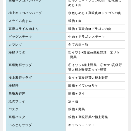
高級キノコハンバーグ
①キノコ＋ドラゴンの肉 ②水色し
めじ＋肉
極上キノコハンバーグ
水色しめじ＋高級肉orドラゴンの肉
スライム肉まん
穀物＋肉
高級スライム肉まん
穀物＋高級肉orドラゴンの肉
ビッグステーキ
牛肉＋ドラゴンステーキ
カツレツ
全ての肉＋油
海鮮サラダ
①イワシ+野菜or高級野菜 ②サケ
+野菜
高級海鮮サラダ
①イワシ+極上野菜 ②サケ+高級野
菜or極上野菜③タイ+野菜
極上海鮮サラダ
タイ＋高級野菜or極上野菜
海鮮丼
穀物＋イワシorサケ
高級海鮮丼
穀物＋タイ
魚のフライ
魚＋油
パスタ
穀物＋野菜
高級パスタ
穀物＋高級野菜or極上野菜
いろどりサラダ
キャベツ＋トマト