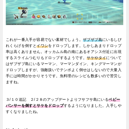
これが一番入手が容易でない素材でしょう。
ザブザブ島
にいるしび
れくらげを倒すと
イワシ
をドロップします。しかしあまりドロップ
率は高くありません。オッカムル島の南にあるオアシス付近に出現
するスライムつむりもドロップするようです。
サケやタイ
について
はザブザブ島にいるマーマン、マーマンダイン、キングマーマンが
ドロップしますが、強敵扱いでテンポよく倒せはしないので大量入
手には時間がかかりそうです。魚料理のレシピも数多いので苦労し
ますね。
３/１０追記 ２/２８のアップデートよりフサフサ島にいる
ベビー
パンサーを倒すとサケをドロップ
するようになりました。入手しや
すくなりましたね。