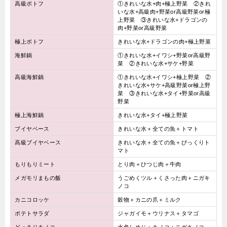
高級ポトフ
①きれいな水+肉+極上野菜 ②きれ
いな水+高級肉+野菜or高級野菜or極
上野菜 ③きれいな水+ドラゴンの
肉+野菜or高級野菜
極上ポトフ
きれいな水+ドラゴンの肉+極上野菜
海鮮鍋
①きれいな水+イワシ+野菜or高級野
菜 ②きれいな水+サケ+野菜
高級海鮮鍋
①きれいな水+イワシ+極上野菜 ②
きれいな水+サケ+高級野菜or極上野
菜 ③きれいな水+タイ+野菜or高級
野菜
極上海鮮鍋
きれいな水+タイ+極上野菜
ブイヤベース
きれいな水＋全ての魚＋トマト
高級ブイヤベース
きれいな水＋全ての魚＋びっくりト
マト
もりもりミート
とり肉＋ひつじ肉＋牛肉
メガモリまもの飯
うごめくツル＋くさった肉＋ニガキ
ノコ
カニコロッケ
穀物＋カニの爪＋ミルク
ポテトサラダ
ジャガイモ＋ウリナス＋タマゴ
どっさりキノコ
水色しめじ＋キノコ＋ニガキノコ