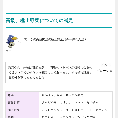
高級、極上野菜についての補足
で、この高級肉だの極上野菜だの一体なんだ？
ライ
野菜や肉、果物は種類も多く、料理のパターンが複雑になるの
ローシュ
で当ブログではそういう表記にしてあります。それぞれ対応す
る素材を下にまとめました
野菜
キャベツ、ネギ、サボテン果肉
高級野菜
ジャガイモ、ウリナス、トマト、カボチャ
極上野菜
レッドキャベツ、びっくりトマト、ドデカボチャ
果物
モモガキ、サボテンフルーツ、ツタの実