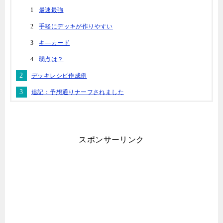
最速最強
手軽にデッキが作りやすい
キ―カード
弱点は？
デッキレシピ作成例
追記：予想通りナーフされました
スポンサーリンク