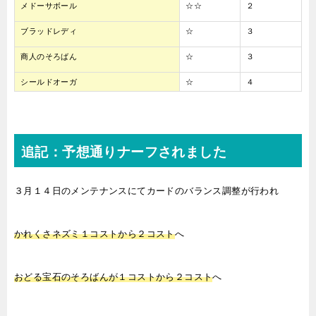
メドーサボール
☆☆
２
ブラッドレディ
☆
３
商人のそろばん
☆
３
シールドオーガ
☆
４
追記：予想通りナーフされました
３月１４日のメンテナンスにてカードのバランス調整が行われ
かれくさネズミ１コストから２コスト
へ
おどる宝石のそろばんが１コストから２コスト
へ