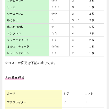
プチヒーロー
☆☆
２
２枚
リッカ
☆☆☆
３
１枚
シーゴーレム
☆☆
３
２枚
ゆうれい
☆
３→５
２枚
痛みわけの杖
☆
４
１枚
トンブレロ
☆☆
４
２枚
ブラバニクイーン
☆☆
４
２枚
オルゴ・デミーラ
☆☆☆
４
１枚
レジェンドホーン
☆☆
７
１枚
※コストの変更は下記の通りです。
入れ替え候補
カード
レア
コスト
プチファイター
☆
１