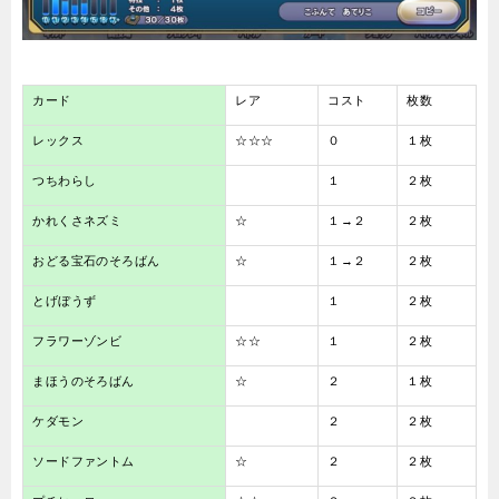
カード
レア
コスト
枚数
レックス
☆☆☆
０
１枚
つちわらし
１
２枚
かれくさネズミ
☆
１→２
２枚
おどる宝石のそろばん
☆
１→２
２枚
とげぼうず
１
２枚
フラワーゾンビ
☆☆
１
２枚
まほうのそろばん
☆
２
１枚
ケダモン
２
２枚
ソードファントム
☆
２
２枚