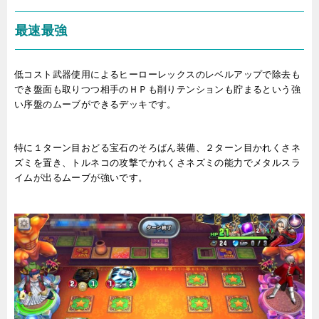
最速最強
低コスト武器使用によるヒーローレックスのレベルアップで除去も
でき盤面も取りつつ相手のＨＰも削りテンションも貯まるという強
い序盤のムーブができるデッキです。
特に１ターン目おどる宝石のそろばん装備、２ターン目かれくさネ
ズミを置き、トルネコの攻撃でかれくさネズミの能力でメタルスラ
イムが出るムーブが強いです。