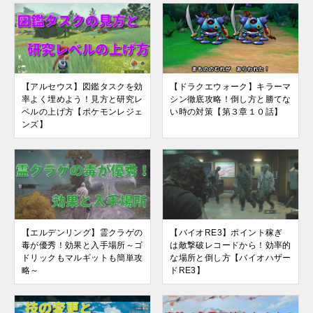
【アルセウス】図鑑タスクを効
【ドラクエウォーク】キラーマ
率よく埋めよう！見方と研究レ
シン徹底攻略！倒し方と勝てな
ベルの上げ方【ポケモンレジェ
い時の対策【第３章１０話】
ンズ】
【エルデンリング】霊クラゲの
【バイオRE3】ポイント稼ぎ
毒が優秀！効果と入手場所～ゴ
は敵撃破レコードから！効率的
ドリックもマルギットも簡単攻
な場所と倒し方【バイオハザー
略～
ドRE3】