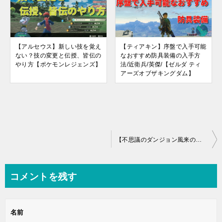
【アルセウス】新しい技を覚え
【ティアキン】序盤で入手可能
ない？技の変更と伝授、皆伝の
なおすすめ防具装備の入手方
やり方【ポケモンレジェンズ】
法/近衛兵/英傑/【ゼルダ ティ
アーズオブザキングダム】
投
【不思議のダンジョン風来のシレン】新作がスマホアプリで発売決定！１０００回遊べるゲームが帰ってきた【iOS/Android版】
稿
ナ
コメントを残す
ビ
ゲ
名前
ー