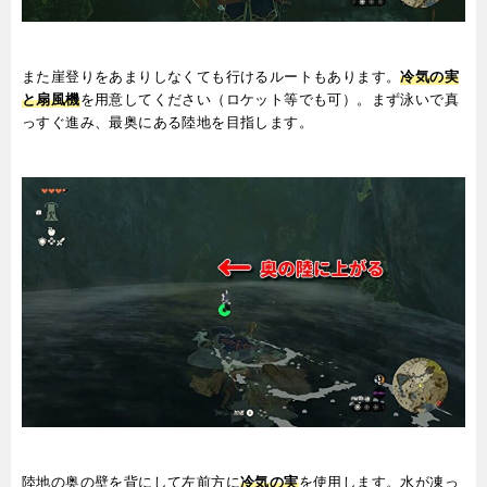
また崖登りをあまりしなくても行けるルートもあります。
冷気の実
と扇風機
を用意してください（ロケット等でも可）。まず泳いで真
っすぐ進み、最奥にある陸地を目指します。
陸地の奥の壁を背にして左前方に
冷気の実
を使用します。水が凍っ