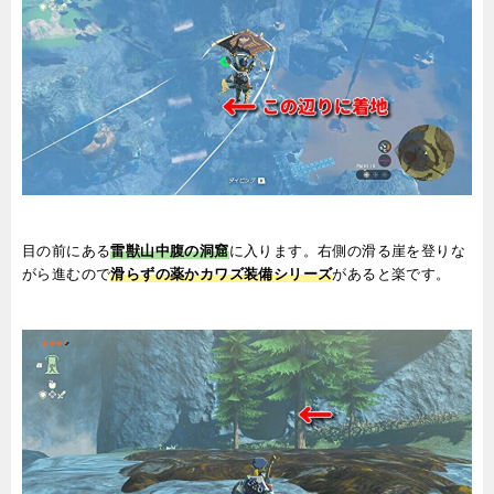
目の前にある
雷獣山中腹の洞窟
に入ります。右側の滑る崖を登りな
がら進むので
滑らずの薬かカワズ装備シリーズ
があると楽です。