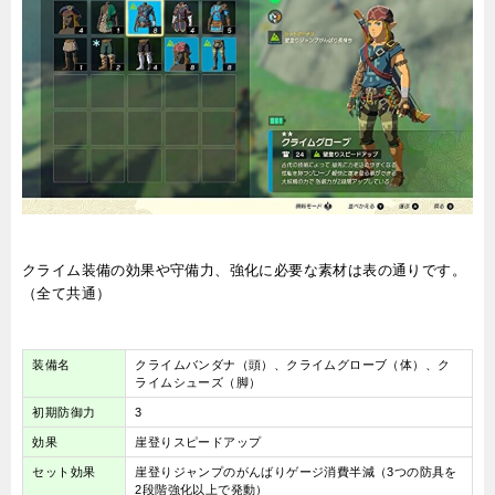
クライム装備の効果や守備力、強化に必要な素材は表の通りです。
（全て共通）
装備名
クライムバンダナ（頭）、クライムグローブ（体）、ク
ライムシューズ（脚）
初期防御力
3
効果
崖登りスピードアップ
セット効果
崖登りジャンプのがんばりゲージ消費半減（3つの防具を
2段階強化以上で発動）