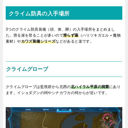
クライム防具の入手場所
3つのクライム防具装備（頭、体、脚）の入手場所をまとめまし
た。滑る崖を登ることが多いので
滑らず薬
（ハリツキガエル＋魔物
素材）や
カワズ装備シリーズ
などがあると楽です。
クライムグローブ
クライムグローブは監視砦から北西の
北ハイラル平原の洞窟
にあり
ます。イショダグンの祠やシナカワカの祠からが近いです。