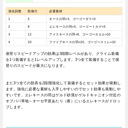
強化回数
防御力
必要素材
1
5
キースの羽×3、ゴーゴーダケ×3
2
8
エレキースの羽×5、ゴーゴートカゲ×5
3
12
アイスキースの羽×8、ゴーゴーカエル×10
4
20
ファイアキースの羽×20、ゴーゴースミレ×10
崖登りスピードアップの効果は3段階レベルがあり、クライム装備
を1つ装備すると1レベルアップします。3つ全て装備することで崖
登りのスピードが最大になります。
また3つ全ての防具を2段階強化して装備するとセット効果が発動し
ます。強化に必要な素材も入手しやすいのでセット効果も発動しや
すいです。エレキースの羽はゲルド砂漠かゲルドキャニオン付近の
オブババ草地～オーセ平原あたり（夜）にいるエレキースがドロッ
プします。