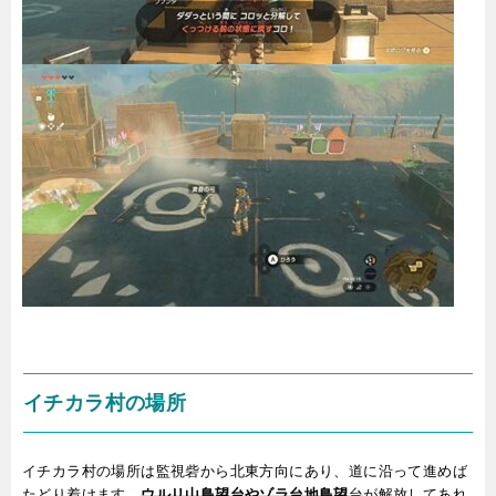
イチカラ村の場所
イチカラ村の場所は監視砦から北東方向にあり、道に沿って進めば
たどり着けます。
ウルリ山鳥望台やゾラ台地鳥望
台
が解放してあれ