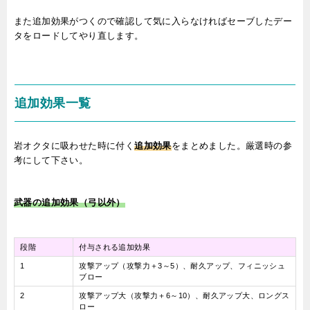
また追加効果がつくので確認して気に入らなければセーブしたデー
タをロードしてやり直します。
追加効果一覧
岩オクタに吸わせた時に付く
追加効果
をまとめました。厳選時の参
考にして下さい。
武器の追加効果（弓以外）
段階
付与される追加効果
1
攻撃アップ（攻撃力＋3～5）、耐久アップ、フィニッシュ
ブロー
2
攻撃アップ大（攻撃力＋6～10）、耐久アップ大、ロングス
ロー