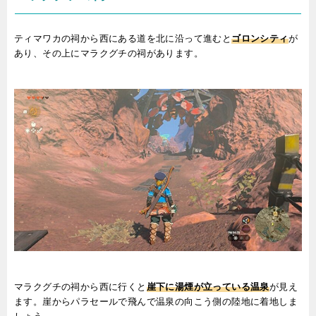
ティマワカの祠から西にある道を北に沿って進むと
ゴロンシティ
が
あり、その上にマラクグチの祠があります。
マラクグチの祠から西に行くと
崖下に湯煙が立っている温泉
が見え
ます。崖からパラセールで飛んで温泉の向こう側の陸地に着地しま