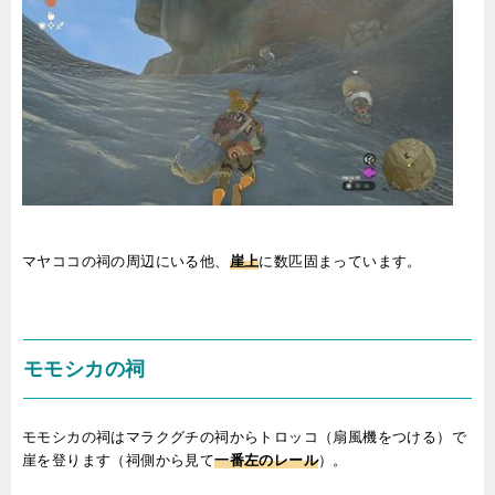
マヤココの祠の周辺にいる他、
崖上
に数匹固まっています。
モモシカの祠
モモシカの祠はマラクグチの祠からトロッコ（扇風機をつける）で
崖を登ります（祠側から見て
一番左のレール
）。