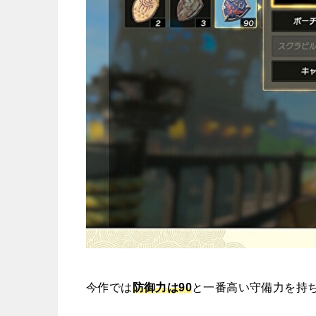
今作では
防御力は90
と一番高い守備力を持