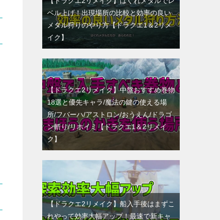
【ドラクエ2リメイク】はぐれメタルでレ
ベル上げ！出現場所の比較と効率の良い
メタル狩りのやり方【ドラクエ1＆2リメ
イク】
【ドラクエ2リメイク】中盤おすすめ巻物
18選と優先キャラ/魔法の鍵の使える場
所/フバーハ/アストロン/おうえん/ドラゴ
ン斬り/リホイミ【ドラクエ1＆2リメイ
ク】
【ドラクエ2リメイク】船入手後はまずこ
れやって効率大幅アップ！最速で新キャ