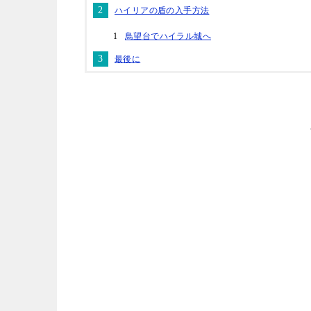
ハイリアの盾の入手方法
鳥望台でハイラル城へ
最後に