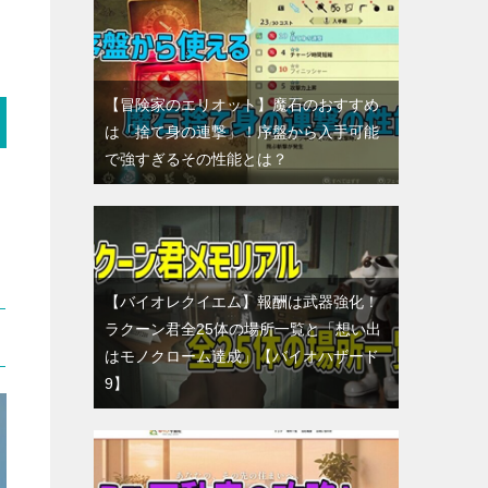
【冒険家のエリオット】魔石のおすすめ
は「捨て身の連撃」！序盤から入手可能
で強すぎるその性能とは？
【バイオレクイエム】報酬は武器強化！
ラクーン君全25体の場所一覧と「想い出
はモノクローム達成」【バイオハザード
9】