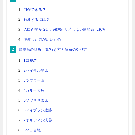
何ができる？
解放するには？
入口が開かない、端末が反応しない鳥望台もある
準備した方がいいもの
鳥望台の場所一覧/行き方と解放のやり方
1監視砦
2ハイラル平原
3ラブラー山
4カルーガ峠
5ツツキキ雪原
6ドイブラン遺跡
7オルディン渓谷
8ゾラ台地