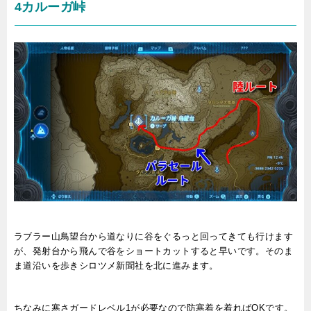
4カルーガ峠
ラブラー山鳥望台から道なりに谷をぐるっと回ってきても行けます
が、発射台から飛んで谷をショートカットすると早いです。そのま
ま道沿いを歩きシロツメ新聞社を北に進みます。
ちなみに寒さガードレベル1が必要なので防寒着を着ればOKです。