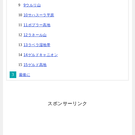
9ウルリ山
10サハスーラ平原
11ポプラー高地
12ラネール山
13ラベラ湿地帯
14ゲルドキャニオン
15ゲルド高地
最後に
スポンサーリンク