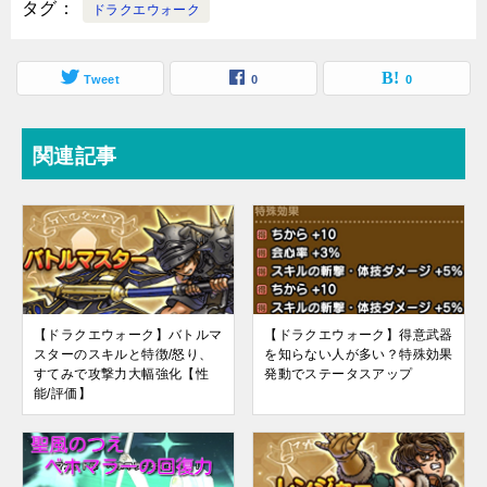
タグ
ドラクエウォーク
Tweet
0
0
関連記事
【ドラクエウォーク】バトルマ
【ドラクエウォーク】得意武器
スターのスキルと特徴/怒り、
を知らない人が多い？特殊効果
すてみで攻撃力大幅強化【性
発動でステータスアップ
能/評価】